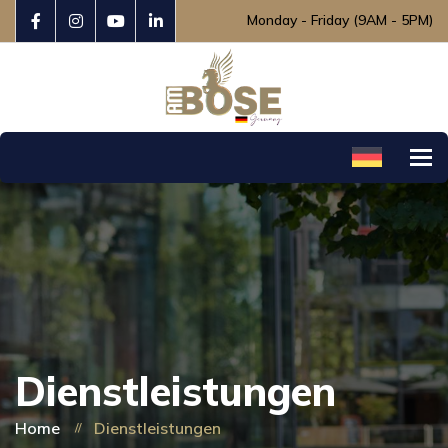
Monday - Friday (9AM - 5PM)
To
Dienstleistungen
Home
Dienstleistungen